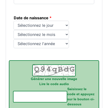
Date de naissance
Jour
Mois
Année
La nouvelle image est prête
Générer une nouvelle image
Lire le code audio
Saisissez le
code et appuyez
sur le bouton ci-
dessous